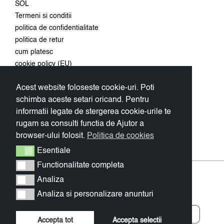
SOL
Termeni si conditii
politica de confidentialitate
politica de retur
cum platesc
cookie policy (EU)
Acest website foloseste cookie-uri. Poti
Conecteaza-te
schimba aceste setari oricand. Pentru
Aboneaza-te la newsletter si
informatii legate de stergerea cookie-urile te
primeste 10% discount la prima
rugam sa consulti functia de Ajutor a
comanda.
browser-ului folosit.
Politica de cookies
OK
Esentiale
Esentiale
Functionalitate completa
Functionalitate completa
Analiza
Analiza
Analiza si personalizare anunturi
Analiza si personalizare anunturi
Accepta tot
Accepta selectii