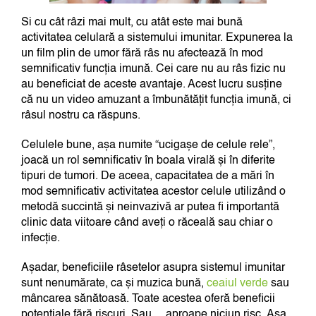
Si cu cât râzi mai mult, cu atât este mai bună
activitatea celulară a sistemului imunitar. Expunerea la
un film plin de umor fără râs nu afectează în mod
semnificativ funcția imună. Cei care nu au râs fizic nu
au beneficiat de aceste avantaje. Acest lucru susține
că nu un video amuzant a îmbunătățit funcția imună, ci
râsul nostru ca răspuns.
Celulele bune, așa numite “ucigașe de celule rele”,
joacă un rol semnificativ în boala virală și în diferite
tipuri de tumori. De aceea, capacitatea de a mări în
mod semnificativ activitatea acestor celule utilizând o
metodă succintă și neinvazivă ar putea fi importantă
clinic data viitoare când aveți o răceală sau chiar o
infecție.
Așadar, beneficiile râsetelor asupra sistemul imunitar
sunt nenumărate, ca și muzica bună,
ceaiul verde
sau
mâncarea sănătoasă. Toate acestea oferă beneficii
potențiale fără riscuri. Sau… aproape niciun risc. Așa