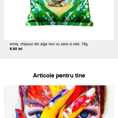
emily, chipsuri din alge nori cu sare si otet, 18g
6,90
lei
Prețul
Prețul
inițial
curent
a
este:
fost:
6,90 lei.
11,50 lei.
Articole pentru tine