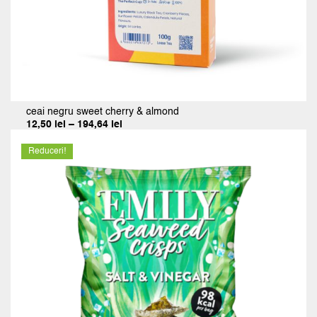
ceai negru sweet cherry & almond
Interval
12,50
lei
–
194,64
lei
de
prețuri:
Reduceri!
12,50 lei
până
la
194,64 lei