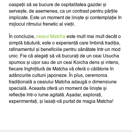
oaspeții să se bucure de ospitalitatea gazdei și
servește, de asemenea, ca un contrast pentru părțile
implicate. Este un moment de liniște și contemplație în
mijlocul ritmului frenetic al vieții.
În concluzie,
ceaiul Matcha
este mult mai mult decât o
simplă băutură; este o experiență care îmbină tradiția,
rafinamentul și beneficiile pentru sănătate într-un mod
unic. Fie că alegeți să vă bucurați de un ceai Usucha
spumos și ușor sau de un ceai Koicha dens și intens,
fiecare înghițitură de Matcha vă oferă o călătorie în
adâncurile culturii japoneze. În plus, ceremonia
tradițională a ceaiului Matcha adaugă o dimensiune
specială. Aceasta oferă un moment de liniște și
reflecție într-o lume agitată. Așadar, explorați,
experimentați, și lasați-vă purtat de magia Matcha!