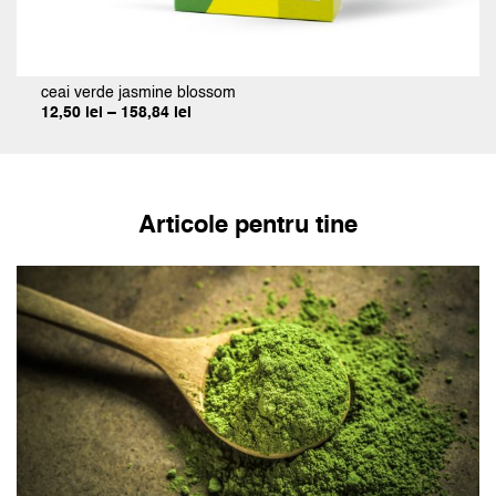
ceai verde jasmine blossom
Interval
12,50
lei
–
158,84
lei
de
prețuri:
12,50 lei
până
la
158,84 lei
Articole pentru tine