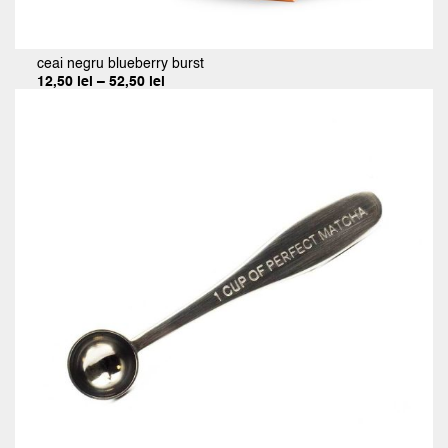
ceai negru blueberry burst
Interval
12,50
lei
–
52,50
lei
de
prețuri:
12,50 lei
până
la
52,50 lei