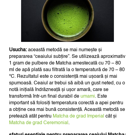
Usucha:
această metodă se mai numește și
prepararea “ceaiului subțire”. Se utilizează aproximativ
1 gram de pulbere de Matcha amestecată cu 70 – 80
ml de apă plată sau filtrată la o temperatură de 70 – 80
°C. Rezultatul este o consistență mai ușoară și mai
spumoasă. Ceaiul ar trebui să aibă un gust neted, cu o
notă inițială îndrăzneață și ușor amară, care se
transformă într-un final durabil de
umami
. Este
important să folosiți temperatura corectă a apei pentru
a obține cea mai bună consistență. Această metodă se
pretează atât pentru
Matcha de grad Imperial
cât și
Matcha de grad Ceremonial
.
sfaturi esențiale pentru prepararea ceaiului Matcha: