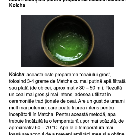
Koicha
Koicha
: aceasta este prepararea “ceaiului gros”,
folosind 3-4 grame de Matcha cu mai puțină apă filtrată
sau plată (de obicei, aproximativ 30 – 50 ml). Rezultă
un ceai mai gros și mai intens, adesea utilizat în
ceremoniile tradiționale de ceai. Are un gust de umami
mult mai puternic, care poate fi prea intens pentru
începătorii în Matcha. Pentru această metodă, apa
trebuie încălzită la o temperatură ușor mai scăzută, de
aproximativ 60 – 70 °C. Apa la o temperatură mai
joasă are scopul de a preveni amărăciunea și a obține