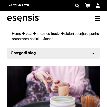
Skip
+40 371 401 755
to
content
Home
ceai
infuzii de fructe
sfaturi esențiale pentru
prepararea ceaiului Matcha
Categorii blog