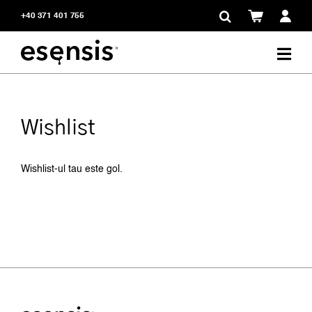
Skip
+40 371 401 755
to
content
Wishlist
Wishlist-ul tau este gol.