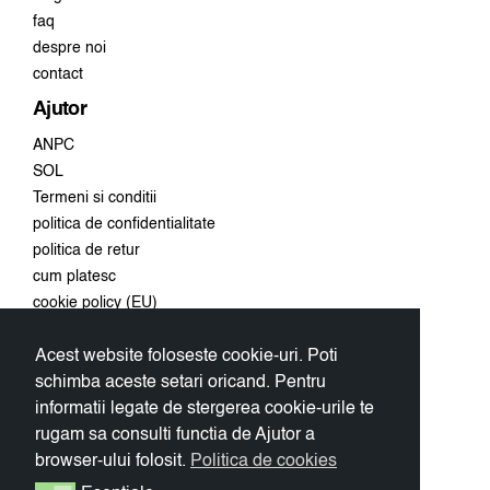
faq
despre noi
contact
Ajutor
ANPC
SOL
Termeni si conditii
politica de confidentialitate
politica de retur
cum platesc
cookie policy (EU)
Acest website foloseste cookie-uri. Poti
Conecteaza-te
schimba aceste setari oricand. Pentru
Aboneaza-te la newsletter si
informatii legate de stergerea cookie-urile te
primeste 10% discount la prima
rugam sa consulti functia de Ajutor a
comanda.
browser-ului folosit.
Politica de cookies
OK