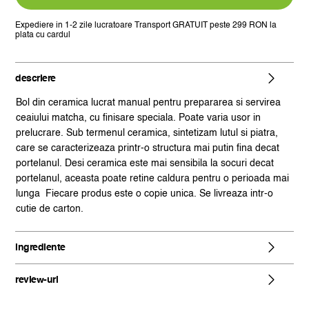
matcha,
Menouseki,
Expediere in 1-2 zile lucratoare
Transport GRATUIT peste 299 RON la
plata cu cardul
0.45
litri
descriere
Bol din ceramica lucrat manual pentru prepararea si servirea
ceaiului matcha, cu finisare speciala. Poate varia usor in
prelucrare. Sub termenul ceramica, sintetizam lutul si piatra,
care se caracterizeaza printr-o structura mai putin fina decat
portelanul. Desi ceramica este mai sensibila la socuri decat
portelanul, aceasta poate retine caldura pentru o perioada mai
lunga Fiecare produs este o copie unica. Se livreaza intr-o
cutie de carton.
ingrediente
review-uri