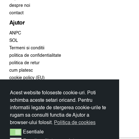
despre noi
contact
Ajutor
ANPC
SOL
Termeni si conditii
politica de confidentialitate
politica de retur
cum platesc
cookie policy (EU)
Acest website foloseste cookie-uri. Poti
Conecteaza-te
schimba aceste setari oricand. Pentru
Aboneaza-te la newsletter si
informatii legate de stergerea cookie-urile te
primeste 10% discount la prima
rugam sa consulti functia de Ajutor a
comanda.
browser-ului folosit.
Politica de cookies
OK
Esentiale
Esentiale