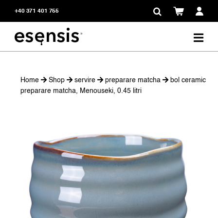
Skip
+40 371 401 755
to
content
Home
Shop
servire
preparare matcha
bol ceramic
preparare matcha, Menouseki, 0.45 litri