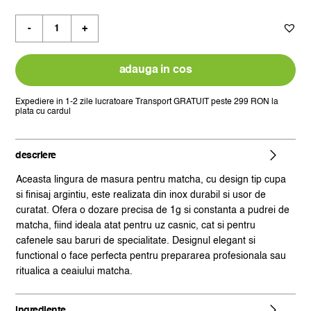
Cantitate
lingura
de
masura
adauga in cos
pentru
matcha,
Expediere in 1-2 zile lucratoare
Transport GRATUIT peste 299 RON la
plata cu cardul
model
cupa,
argintie
descriere
Aceasta lingura de masura pentru matcha, cu design tip cupa
si finisaj argintiu, este realizata din inox durabil si usor de
curatat. Ofera o dozare precisa de 1g si constanta a pudrei de
matcha, fiind ideala atat pentru uz casnic, cat si pentru
cafenele sau baruri de specialitate. Designul elegant si
functional o face perfecta pentru prepararea profesionala sau
ritualica a ceaiului matcha.
ingrediente