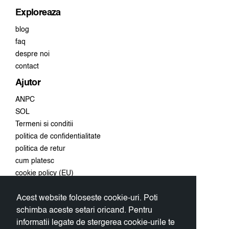
Exploreaza
blog
faq
despre noi
contact
Ajutor
ANPC
SOL
Termeni si conditii
politica de confidentialitate
politica de retur
cum platesc
cookie policy (EU)
Acest website foloseste cookie-uri. Poti
Conecteaza-te
schimba aceste setari oricand. Pentru
Aboneaza-te la newsletter si
informatii legate de stergerea cookie-urile te
primeste 10% discount la prima