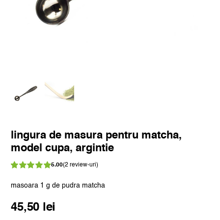
lingura de masura pentru matcha,
model cupa, argintie
5.00
(
2
review-uri)
Evaluat
2
la
din 5 pe
masoara 1 g de pudra matcha
5.00
baza a
evaluări de la
45,50
lei
clienți