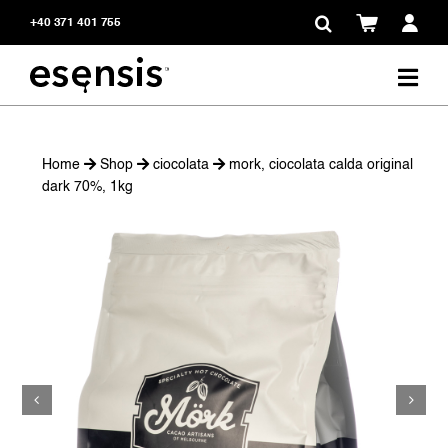
Skip
+40 371 401 755
to
content
Home
Shop
ciocolata
mork, ciocolata calda original
dark 70%, 1kg