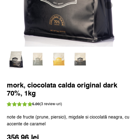
mork, ciocolata calda original dark
70%, 1kg
5.00
(
3
review-uri)
Evaluat
3
la
din 5 pe
note de fructe (prune, piersici), migdale si ciocolată neagra, cu
5.00
baza a
accente de caramel
evaluări de la
clienți
356,96
lei