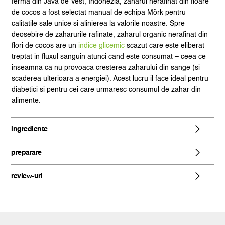
ferma din Java de Vest, Indonezia, zaharul nerafinat din floare
de cocos a fost selectat manual de echipa Mörk pentru
calitatile sale unice si alinierea la valorile noastre. Spre
deosebire de zaharurile rafinate, zaharul organic nerafinat din
flori de cocos are un
indice glicemic
scazut care este eliberat
treptat in fluxul sanguin atunci cand este consumat – ceea ce
inseamna ca nu provoaca cresterea zaharului din sange (si
scaderea ulterioara a energiei). Acest lucru il face ideal pentru
diabetici si pentru cei care urmaresc consumul de zahar din
alimente.
ingrediente
preparare
review-uri