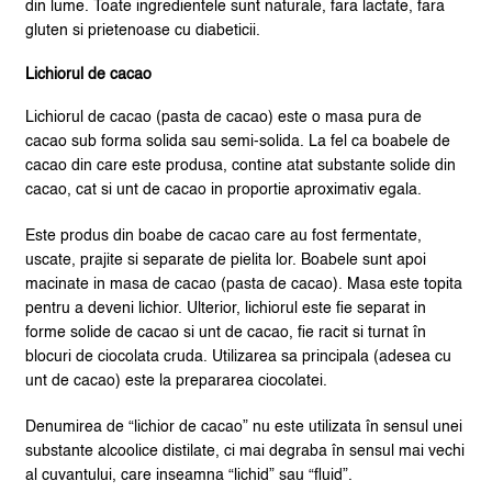
din lume. Toate ingredientele sunt naturale, fara lactate, fara
gluten si prietenoase cu diabeticii.
Lichiorul de cacao
Lichiorul de cacao (pasta de cacao) este o masa pura de
cacao sub forma solida sau semi-solida. La fel ca boabele de
cacao din care este produsa, contine atat substante solide din
cacao, cat si unt de cacao in proportie aproximativ egala.
Este produs din boabe de cacao care au fost fermentate,
uscate, prajite si separate de pielita lor. Boabele sunt apoi
macinate in masa de cacao (pasta de cacao). Masa este topita
pentru a deveni lichior. Ulterior, lichiorul este fie separat in
forme solide de cacao si unt de cacao, fie racit si turnat în
blocuri de ciocolata cruda. Utilizarea sa principala (adesea cu
unt de cacao) este la prepararea ciocolatei.
Denumirea de “lichior de cacao” nu este utilizata în sensul unei
substante alcoolice distilate, ci mai degraba în sensul mai vechi
al cuvantului, care inseamna “lichid” sau “fluid”.