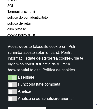
ANPC
SOL
Termeni si conditii
politica de confidentialitate
politica de retur
cum platesc
cookie policy (EU)
Acest website foloseste cookie-uri. Poti
Conecteaza-te
schimba aceste setari oricand. Pentru
Aboneaza-te la newsletter si
informatii legate de stergerea cookie-urile te
primeste 10% discount la prima
rugam sa consulti functia de Ajutor a
comanda.
browser-ului folosit.
Politica de cookies
OK
Esentiale
Esentiale
Functionalitate completa
Functionalitate completa
Analiza
Analiza
Analiza si personalizare anunturi
Analiza si personalizare anunturi