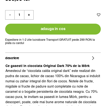
Cantitate
mork,
ciocolata
calda
adauga in cos
original
dark
Expediere in 1-2 zile lucratoare
Transport GRATUIT peste 299 RON la
plata cu cardul
70%,
1kg
descriere
Ce gasesti in ciocolata Original Dark 70% de la Mörk
Amestecul de “ciocolata calda original dark” este realizat din
pudra de cacao, lichior de cacao 100% din Nicaragua si indulcit
numai cu zahar integral din flori de cocos. Notele de fructe,
migdale si fructe de padure sunt completate cu note de
caramel si o bogatie persistenta de ciocolata neagra. Cu 70%
cacao pura, te invitam sa pasesti in lumea Mörk, pentru a
descoperi, poate, cele mai bune arome naturale de ciocolata