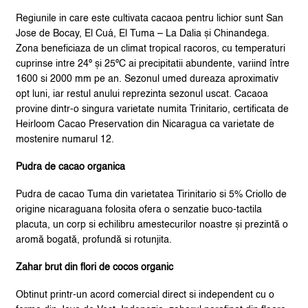
Regiunile in care este cultivata cacaoa pentru lichior sunt San
Jose de Bocay, El Cuá, El Tuma – La Dalia și Chinandega.
Zona beneficiaza de un climat tropical racoros, cu temperaturi
cuprinse intre 24º și 25ºC ai precipitatii abundente, variind între
1600 si 2000 mm pe an. Sezonul umed dureaza aproximativ
opt luni, iar restul anului reprezinta sezonul uscat. Cacaoa
provine dintr-o singura varietate numita Trinitario, certificata de
Heirloom Cacao Preservation din Nicaragua ca varietate de
mostenire numarul 12.
Pudra de cacao organica
Pudra de cacao Tuma din varietatea Tirinitario si 5% Criollo de
origine nicaraguana folosita ofera o senzatie buco-tactila
placuta, un corp si echilibru amestecurilor noastre și prezintă o
aromă bogată, profundă si rotunjita.
Zahar brut din flori de cocos organic
Obtinut printr-un acord comercial direct si independent cu o