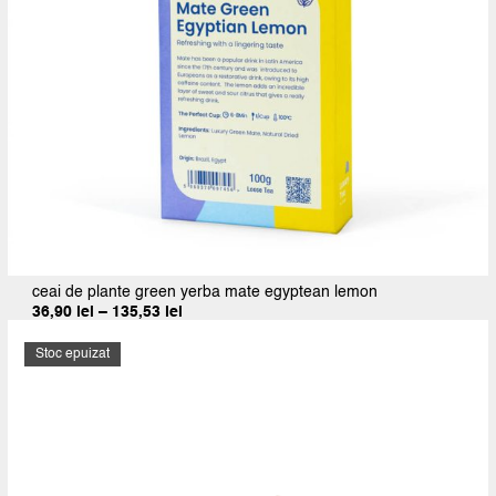
ceai de plante green yerba mate egyptean lemon
Interval
36,90
lei
–
135,53
lei
de
prețuri:
Stoc epuizat
36,90 lei
până
la
135,53 lei