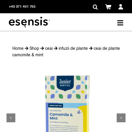
Skip
+40 371 401 755
to
content
Home
Shop
ceai
infuzii de plante
ceai de plante
camomile & mint