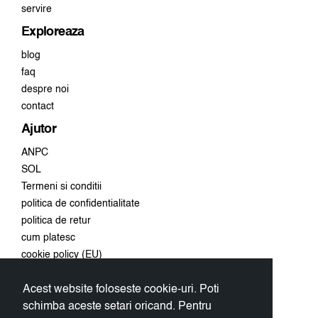
servire
Exploreaza
blog
faq
despre noi
contact
Ajutor
ANPC
SOL
Termeni si conditii
politica de confidentialitate
politica de retur
cum platesc
cookie policy (EU)
Acest website foloseste cookie-uri. Poti
Conecteaza-te
schimba aceste setari oricand. Pentru
Aboneaza-te la newsletter si