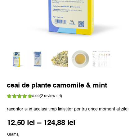
ceai de plante camomile & mint
5.00
(
2
review-uri)
Evaluat
2
la
din 5 pe
racoritor si in acelasi timp linistitor pentru orice moment al zilei
5.00
baza a
evaluări de la
Interval
12,50
lei
–
124,88
lei
clienți
de
Gramaj