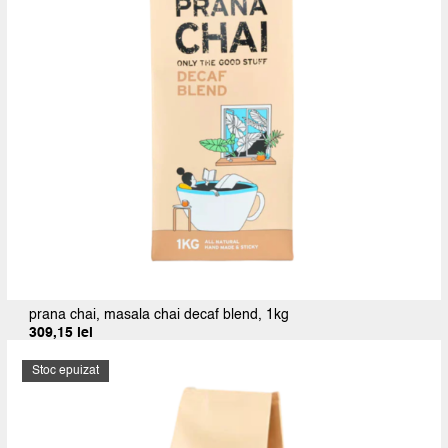
prana chai, masala chai decaf blend, 1kg
309,15
lei
Prețul
Prețul
inițial
curent
a
este:
Stoc epuizat
fost:
309,15 lei.
343,50 lei.