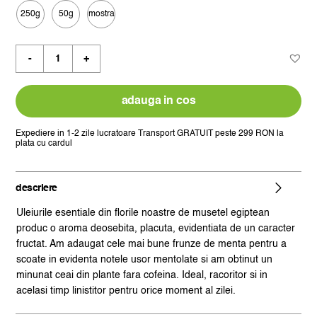
prețuri:
250g
50g
mostra
12,50 lei

până
Cantitate
la
ceai
124,88 lei
de
plante
adauga in cos
camomile
&
Expediere in 1-2 zile lucratoare
Transport GRATUIT peste 299 RON la
plata cu cardul
mint
descriere
Uleiurile esentiale din florile noastre de musetel egiptean
produc o aroma deosebita, placuta, evidentiata de un caracter
fructat. Am adaugat cele mai bune frunze de menta pentru a
scoate in evidenta notele usor mentolate si am obtinut un
minunat ceai din plante fara cofeina. Ideal, racoritor si in
acelasi timp linistitor pentru orice moment al zilei.