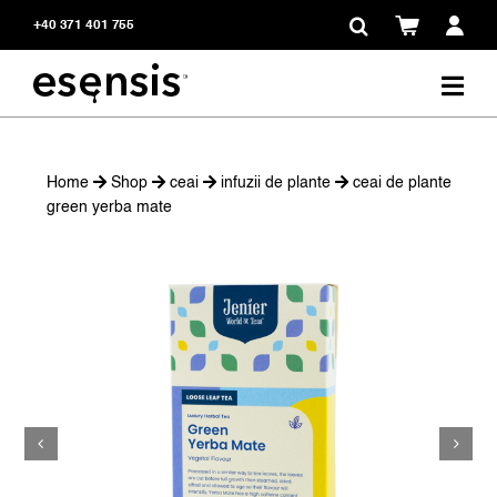
Skip
+40 371 401 755
to
content
Home
Shop
ceai
infuzii de plante
ceai de plante
green yerba mate