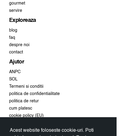
gourmet
servire
Exploreaza
blog
faq
despre noi
contact
Ajutor
ANPC
SOL
Termeni si conditii
politica de confidentialitate
politica de retur
cum platesc
cookie policy (EU)
Acest website foloseste cookie-uri. Poti
Conecteaza-te