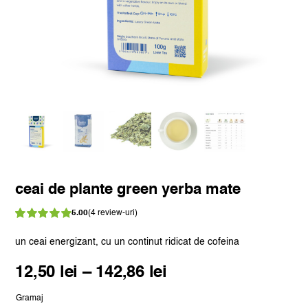
ceai de plante green yerba mate
5.00
(
4
review-uri)
Evaluat
4
la
din 5 pe
un ceai energizant, cu un continut ridicat de cofeina
5.00
baza a
evaluări de la
Interval
12,50
lei
–
142,86
lei
clienți
de
Gramaj