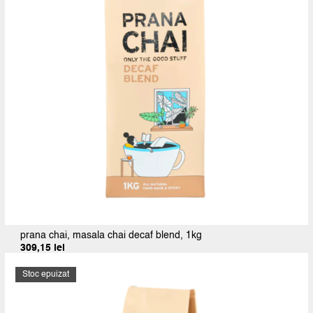
prana chai, masala chai decaf blend, 1kg
309,15
lei
Prețul
Prețul
inițial
curent
a
este:
Stoc epuizat
fost:
309,15 lei.
343,50 lei.