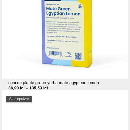
ceai de plante green yerba mate egyptean lemon
Interval
36,90
lei
–
135,53
lei
de
prețuri:
Stoc epuizat
36,90 lei
până
la
135,53 lei