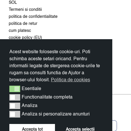
SOL
Termeni si conditii
politica de confidentialitate
politica de retur
cum platesc
cookie policy (EU)
Acest website foloseste cookie-uri. Poti
Conecteaza-te
schimba aceste setari oricand. Pentru
Aboneaza-te la newsletter si
informatii legate de stergerea cookie-urile te
primeste 10% discount la prima
rugam sa consulti functia de Ajutor a
comanda.
browser-ului folosit.
Politica de cookies
OK
Esentiale
Esentiale
Functionalitate completa
Functionalitate completa
Analiza
Analiza
Analiza si personalizare anunturi
Analiza si personalizare anunturi
Accepta tot
Accepta selectii