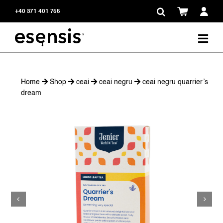
Skip
+40 371 401 755
to
content
Home
Shop
ceai
ceai negru
ceai negru quarrier’s
dream