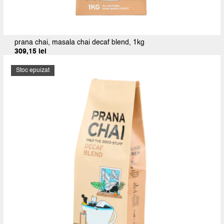
prana chai, masala chai decaf blend, 1kg
309,15
lei
Prețul
Prețul
inițial
curent
a
este:
Stoc epuizat
fost:
309,15 lei.
343,50 lei.