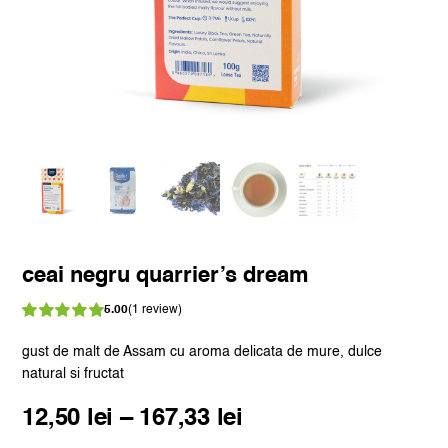
ceai negru quarrier’s dream
5.00
(
1
review)
Evaluat
la
din 5 pe
gust de malt de Assam cu aroma delicata de mure, dulce
5.00
baza unei
natural si fructat
singure
evaluări
Interval
12,50
lei
–
167,33
lei
de