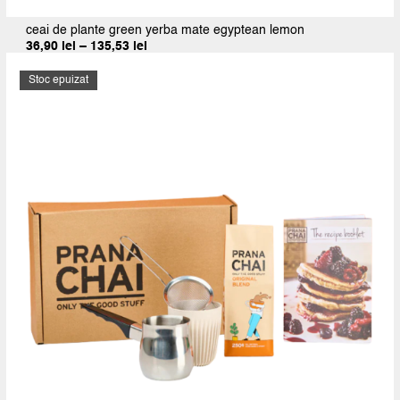
ceai de plante green yerba mate egyptean lemon
Interval
36,90
lei
–
135,53
lei
de
prețuri:
Stoc epuizat
36,90 lei
până
la
135,53 lei