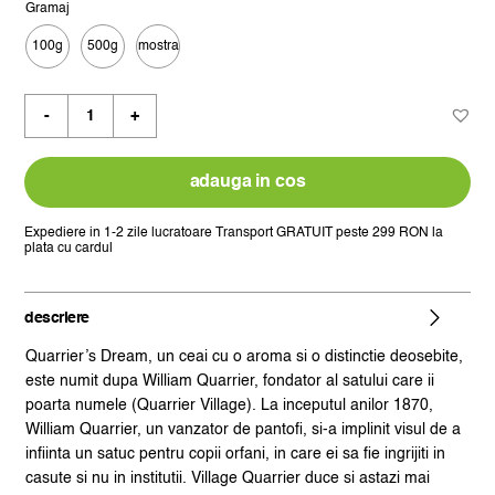
Gramaj
prețuri:
100g
500g
mostra
12,50 lei

până
Cantitate
la
ceai
167,33 lei
negru
quarrier's
adauga in cos
dream
Expediere in 1-2 zile lucratoare
Transport GRATUIT peste 299 RON la
plata cu cardul
descriere
Quarrier’s Dream, un ceai cu o aroma si o distinctie deosebite,
este numit dupa William Quarrier, fondator al satului care ii
poarta numele (Quarrier Village). La inceputul anilor 1870,
William Quarrier, un vanzator de pantofi, si-a implinit visul de a
infiinta un satuc pentru copii orfani, in care ei sa fie ingrijiti in
casute si nu in institutii. Village Quarrier duce si astazi mai