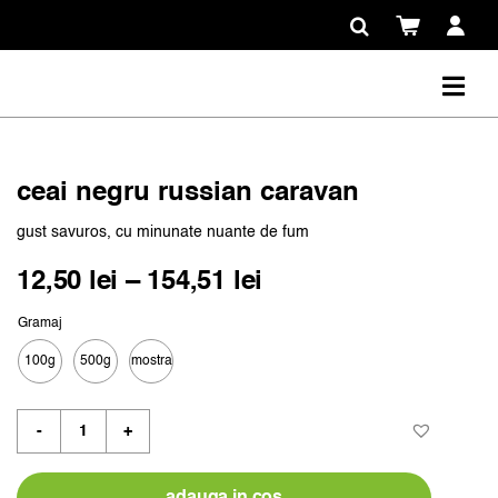
ceai negru russian caravan
gust savuros, cu minunate nuante de fum
Interval
12,50
lei
–
154,51
lei
de
Gramaj
prețuri:
100g
500g
mostra
12,50 lei
până
Cantitate
la
ceai
154,51 lei
negru
russian
adauga in cos