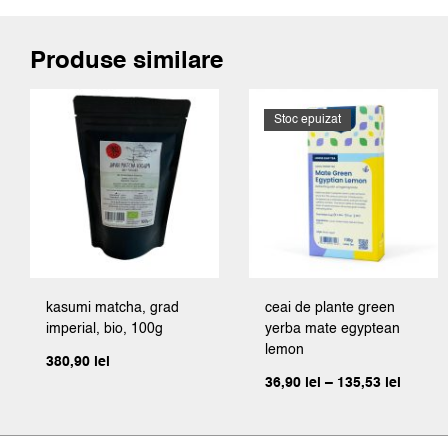
Produse similare
Stoc epuizat
kasumi matcha, grad
ceai de plante green
imperial, bio, 100g
yerba mate egyptean
lemon
380,90
lei
Interva
36,90
lei
–
135,53
lei
de
prețuri
36,90 l
până