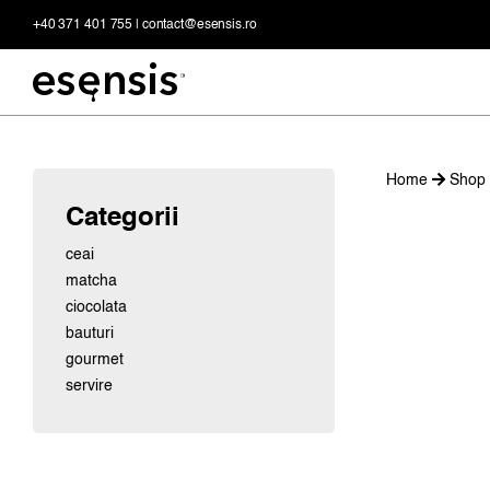
Skip
+40 371 401 755
|
contact@esensis.ro
to
content
Home
Shop
Categorii
ceai
matcha
ciocolata
bauturi
gourmet
servire