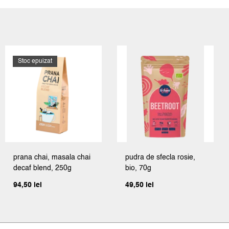
Stoc epuizat
prana chai, masala chai
pudra de sfecla rosie,
decaf blend, 250g
bio, 70g
94,50
lei
49,50
lei