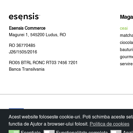
la
135,53 
Maga
ceai
Esensis Commerce
Magurei 1, 545200 Ludus, RO
match
ciocola
RO 36770485
bauturi
J26/1505/2016
gourm
RO05 BTRL RONC RT03 7456 7201
servire
Banca Transilvania
Acest website foloseste cookie-uri. Poti schimba aceste seta
functia de Ajutor a browser-ului folosit.
Politica de cookies
Copyright © esensis commerce 2026