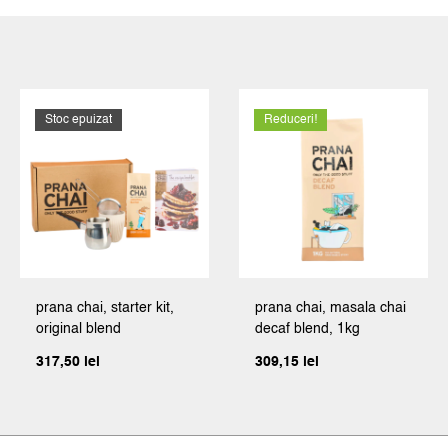
Stoc epuizat
Reduceri!
prana chai, starter kit,
prana chai, masala chai
original blend
decaf blend, 1kg
317,50
lei
309,15
lei
Prețul
Prețul
inițial
curent
l
a
este:
fost:
309,15 lei.
:
343,50 lei.
ei