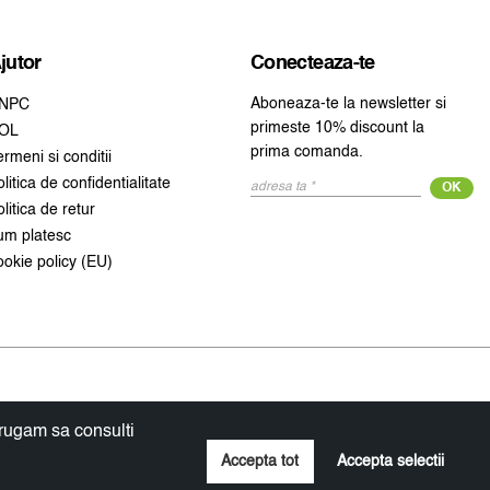
jutor
Conecteaza-te
Aboneaza-te la newsletter si
NPC
primeste 10% discount la
OL
prima comanda.
ermeni si conditii
olitica de confidentialitate
OK
olitica de retur
um platesc
ookie policy (EU)
 rugam sa consulti
Accepta tot
Accepta selectii