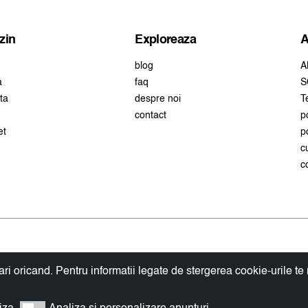
lei
zin
Exploreaza
A
blog
A
a
faq
S
ta
despre noi
T
contact
p
et
p
c
c
ri oricand. Pentru informatii legate de stergerea cookie-urile te