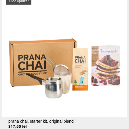
Stoc epuizat
36,90 lei
până
la
135,53 lei
prana chai, starter kit, original blend
317,50
lei