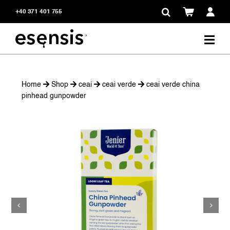
Skip
+40 371 401 755
to
content
Home
Shop
ceai
ceai verde
ceai verde china
pinhead gunpowder