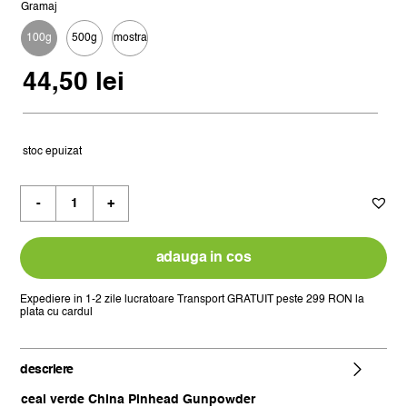
prețuri:
Gramaj
12,50 lei
100g
500g
mostra
până

la
44,50
lei
162,50 lei
stoc epuizat
Cantitate
ceai
verde
china
adauga in cos
pinhead
gunpowder
Expediere in 1-2 zile lucratoare
Transport GRATUIT peste 299 RON la
plata cu cardul
descriere
ceai verde China Pinhead Gunpowder