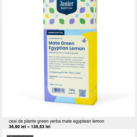
ceai de plante green yerba mate egyptean lemon
Interval
36,90
lei
–
135,53
lei
de
prețuri: