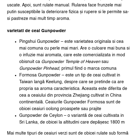
uscate. Apoi, sunt rulate manual. Rularea face frunzele mai
putin susceptibile la deteriorare fizica și rupere si le permite sa-
si pastreze mai mult timp aroma.
varietati de ceai Gunpowder
Pingshui Gunpowder – este varietatea originala si cea
mai comuna cu perle mai mari. Are o culoare mai buna si
o infuzie mai aromata, care este comercializata in mod
obisnuit ca
Gunpowder Temple of Heaven
sau
Gunpowder Pinhead
, primul fiind o marca comuna
Formosa Gunpowder – este un tip de ceai cultivat in
Taiwan langă Keelung, despre care se pretinde ca are
propria sa aroma caracteristica. Aceasta este diferita de
cea a ceaiului din provincia Zhejiang cultivat in China
continentală. Ceaiurile Gunpowder Formosa sunt de
obicei ceaiuri oolong proaspete sau prajite
Gunpowder de Ceylon – o variantă de ceai cultivata in
Sri Lanka, de obicei la altitudini care depășesc 1800 m
Mai multe tipuri de ceaiuri verzi sunt de obicei rulate sub formă