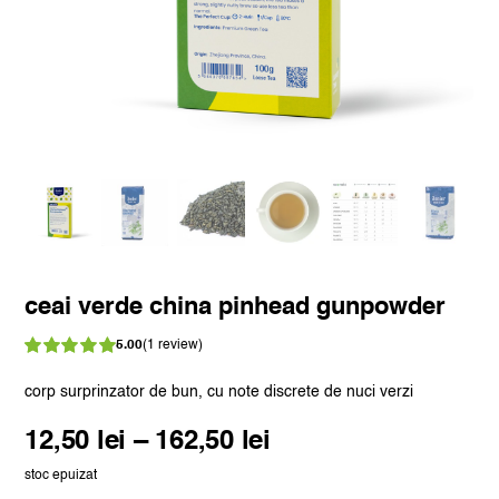
ceai verde china pinhead gunpowder
5.00
(
1
review)
Evaluat
la
din 5 pe
corp surprinzator de bun, cu note discrete de nuci verzi
5.00
baza unei
singure
Interval
12,50
lei
–
162,50
lei
evaluări
de
stoc epuizat