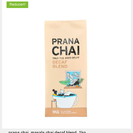
Reduceri!
prana chai, masala chai decaf blend, 1kg