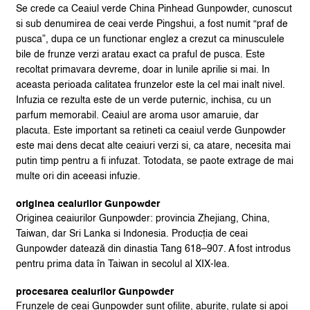
Se crede ca Ceaiul verde China Pinhead Gunpowder, cunoscut
si sub denumirea de ceai verde Pingshui, a fost numit “praf de
pusca”, dupa ce un functionar englez a crezut ca minusculele
bile de frunze verzi aratau exact ca praful de pusca. Este
recoltat primavara devreme, doar in lunile aprilie si mai. In
aceasta perioada calitatea frunzelor este la cel mai inalt nivel.
Infuzia ce rezulta este de un verde puternic, inchisa, cu un
parfum memorabil. Ceaiul are aroma usor amaruie, dar
placuta. Este important sa retineti ca ceaiul verde Gunpowder
este mai dens decat alte ceaiuri verzi si, ca atare, necesita mai
putin timp pentru a fi infuzat. Totodata, se paote extrage de mai
multe ori din aceeasi infuzie.
originea ceaiurilor Gunpowder
Originea ceaiurilor Gunpowder: provincia Zhejiang, China,
Taiwan, dar Sri Lanka si Indonesia. Producția de ceai
Gunpowder datează din dinastia Tang 618–907. A fost introdus
pentru prima data în Taiwan in secolul al XIX-lea.
procesarea ceaiurilor Gunpowder
Frunzele de ceai Gunpowder sunt ofilite, aburite, rulate si apoi